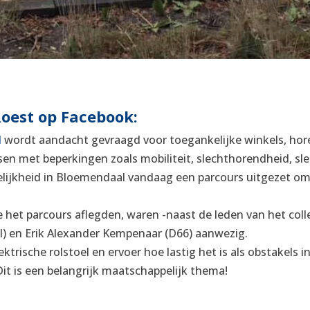
oest op Facebook:
d
wordt aandacht gevraagd voor toegankelijke winkels, hore
en met beperkingen zoals mobiliteit, slechthorendheid, sl
elijkheid in Bloemendaal vandaag een parcours uitgezet o
 het parcours aflegden, waren -naast de leden van het col
) en Erik Alexander Kempenaar (D66) aanwezig.
trische rolstoel en ervoer hoe lastig het is als obstakels i
it is een belangrijk maatschappelijk thema!